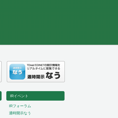
IRイベント
IRフォーラム
適時開示なう